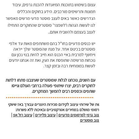
עצום בשימוש בתוכנות המיועדות להכנת גרפים, עיבוד
תמונות ותרשימים מורכבים. הידע בחוקים והכללים
הנדרשים כאשר באים לעצב פוסטר מדעי מרשים מאפשר
לנו לעשות הגהות ו'לשפצר' פוסטרים שהחוקרים התחילו
לעצב בעצמם ולהשביח אותם..
יש כנסים מדעיים בחו"ל בהם משתתפים מאות עד אלפי
פוסטרים בכינוס אחד. על מנת שהפוסטר שלך ייראה
וייחשף למרבית באיי הכנס הוא חייב להיות בנוי נכון עם
נוכחות מרשימה שתופסת את העין, ואת זה אנחנו יודעים
לעשות במומחיות רבה ובזמן קצר.
עם השנים, נוכחנו לגלות שפוסטרים שעיצבנו פתחו דלתות
לחוקרים רבים, יצרו שיתופי פעולה ברחבי העולם וגייסו
שותפים וכספים רבים להמשך המחקרים.
​​קשת של שירותי עיצוב לקידום מכירות היוצרים עבורך באז שיווקי
ופרסומי מושלם במחירים אטרקטיביים ובאיכות ללא פשרות:
עיצוב גרפי לפרסומים מדעיים
|
עיצוב פליירים
|
עיצוב רול אפ
|
עיצוב פוסטרים