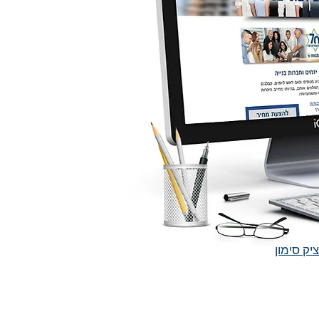
יק סימון