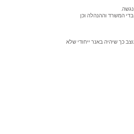
נגשה.
די המשרד וההנהלה וכן
צב כך שיהיה באנר ייחודי שלא