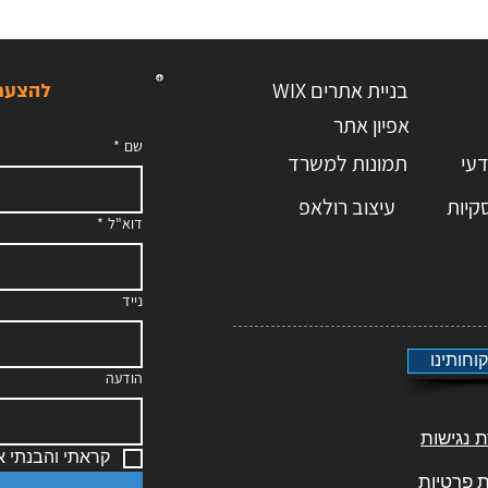
WIX בניית אתרים
להצעת 
אפיון אתר
שם
*
with
Wix.com
דעי
תמונות למשרד
קיות
עיצוב רולאפ
דוא"ל
*
נייד
קוחותינו
הודעה
 נגישות
קראתי והבנתי א
ת פרטיות